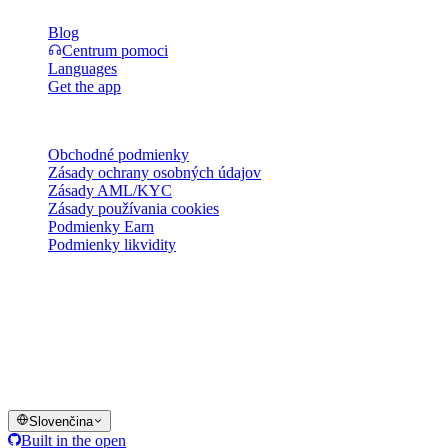
Blog
Centrum pomoci
Languages
Get the app
Právne
Obchodné podmienky
Zásady ochrany osobných údajov
Zásady AML/KYC
Zásady používania cookies
Podmienky Earn
Podmienky likvidity
Všetky alebo niektoré služby peňaženky Cashaa, niektoré ich
funkcie alebo niektoré digitálne aktíva nie sú dostupné v určitých
jurisdikciách, vrátane prípadov, kde môžu platiť obmedzenia, ako je
uvedené na platforme Cashaa a v príslušných všeobecných
obchodných podmienkach.
© 2016–2026 Cashaa · Všetky práva vyhradené
Slovenčina
Built in the open
Systémy v prevádzke
Lic. Costa Rica