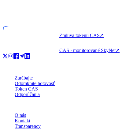
VASP
Licencovaný subjekt
Zmluva tokenu CAS
↗
CAS · monitorované SkyNet
↗
Produkt
Zarábajte
Odomknite hotovosť
Token CAS
Odporúčania
Spoločnosť
O nás
Kontakt
Transparency
Zdroje