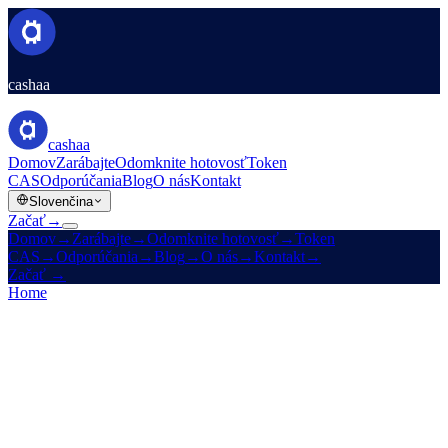
cashaa
cashaa
Domov
Zarábajte
Odomknite hotovosť
Token
CAS
Odporúčania
Blog
O nás
Kontakt
Slovenčina
Začať
→
Domov
→
Zarábajte
→
Odomknite hotovosť
→
Token
CAS
→
Odporúčania
→
Blog
→
O nás
→
Kontakt
→
Začať
→
Home
/
Legal
/
AML / KYC Policy
On this page