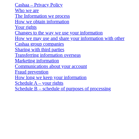
Cashaa – Privacy Policy
Who we are
The Information we process
How we obtain information
Your rights
Changes to the way we use your information
How we may use and share your information with other
Cashaa group companies
Sharing with third parties
Transferring information overseas
Marketing information
Communications about your account
Fraud prevention
How long we keep your information
Schedule A – your rights
Schedule B – schedule of purposes of processing
Právne oznámenie
Dôležité: Tento právny dokument je záväzný iba v anglickom znení.
Preklady sa poskytujú pre pohodlie. V prípade akéhokoľvek
rozporu medzi anglickou verziou a prekladom má prednosť anglická
verzia.