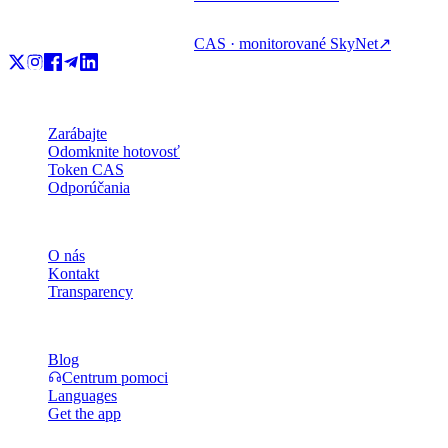
CAS · monitorované SkyNet
↗
Produkt
Zarábajte
Odomknite hotovosť
Token CAS
Odporúčania
Spoločnosť
O nás
Kontakt
Transparency
Zdroje
Blog
Centrum pomoci
Languages
Get the app
Právne