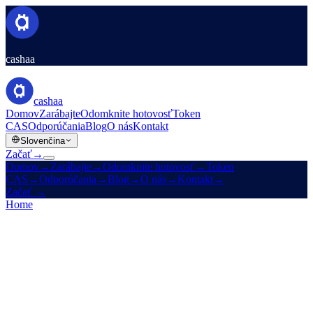
cashaa
cashaa
Domov
Zarábajte
Odomknite hotovosť
Token
CAS
Odporúčania
Blog
O nás
Kontakt
Slovenčina
Začať
→
Domov
→
Zarábajte
→
Odomknite hotovosť
→
Token
CAS
→
Odporúčania
→
Blog
→
O nás
→
Kontakt
→
Začať
→
Home
/
Legal
/
Privacy Policy
On this page