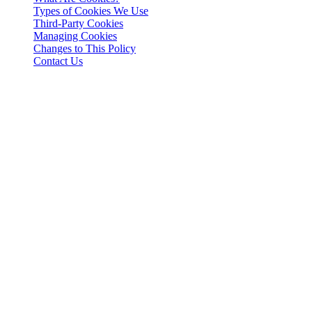
Types of Cookies We Use
Third-Party Cookies
Managing Cookies
Changes to This Policy
Contact Us
Právne oznámenie
Dôležité: Tento právny dokument je záväzný iba v anglickom znení. 
Introduction
This Cookies Policy explains how 3-102-942115, SOCIEDAD DE RES
Rica (referred to herein as "Cashaa", "we", "us", or "our"), utilizes 
What Are Cookies?
Cookies are small text files stored on your device when you visit a we
Types of Cookies We Use
a. Essential Cookies These cookies are necessary for the website to fu
website’s performance.