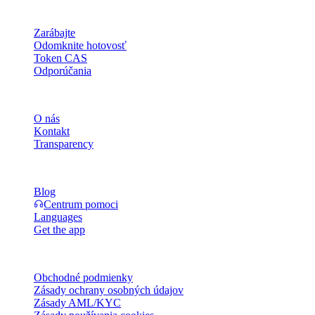
Produkt
Zarábajte
Odomknite hotovosť
Token CAS
Odporúčania
Spoločnosť
O nás
Kontakt
Transparency
Zdroje
Blog
Centrum pomoci
Languages
Get the app
Právne
Obchodné podmienky
Zásady ochrany osobných údajov
Zásady AML/KYC