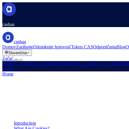
cashaa
cashaa
Domov
Zarábajte
Odomknite hotovosť
Token CAS
Odporúčania
Blog
O
Slovenčina
Začať
→
Domov
→
Zarábajte
→
Odomknite hotovosť
→
Token CAS
→
Odporúča
Začať
→
Home
/
Legal
/
Cookies Policy
On this page
Introduction
What Are Cookies?