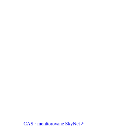
at:
te, požičiavajte si a míňajte krypto s jedným účtom.
CAS · monitorované SkyNet
↗