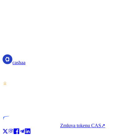
Contact Us
If you have any questions about our use of cookies, please contact us 
Email: privacy@cashaa.com
cashaa
cashaa
Poskytovateľ služieb krypto-aktív — licencovaný v Kostarike. Zarábaj
VASP
Licencovaný subjekt
Zmluva tokenu CAS
↗