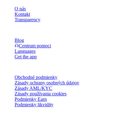
O nás
Kontakt
Transparency
Zdroje
Blog
Centrum pomoci
Languages
Get the app
Právne
Obchodné podmienky
Zásady ochrany osobných údajov
Zásady AML/KYC
Zásady používania cookies
Podmienky Earn
Podmienky likvidity
Všetky alebo niektoré služby peňaženky Cashaa, niektoré ich
funkcie alebo niektoré digitálne aktíva nie sú dostupné v určitých
jurisdikciách, vrátane prípadov, kde môžu platiť obmedzenia, ako je
uvedené na platforme Cashaa a v príslušných všeobecných