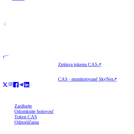
Poskytovateľ služieb krypto-aktív — licencovaný v Kostarike.
Zarábajte, požičiavajte si a míňajte krypto s jedným účtom.
VASP
Licencovaný subjekt
Zmluva tokenu CAS
↗
CAS · monitorované SkyNet
↗
Produkt
Zarábajte
Odomknite hotovosť
Token CAS
Odporúčania
Spoločnosť