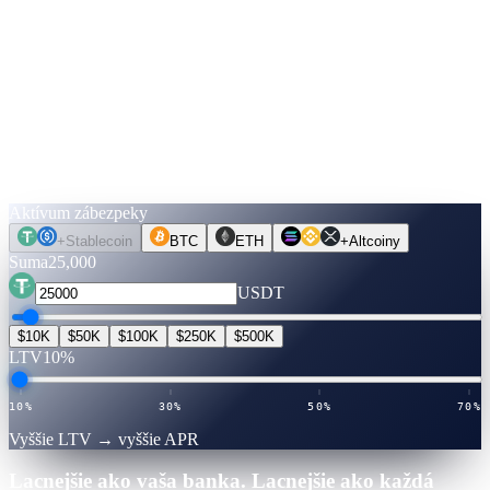
20%
30%
50%
70%
Max
↓
Spočítajte si to.
Skôr než pohnete mincou.
Vyberte aktívum, sumu, termín. Sadzby sú overené naživo. Prepnite
na Odomknutie hotovosti a pozrite si, koľko si môžete požičať —
bez kontroly úverovej histórie, bez predaja.
Aktívum zábezpeky
+
Stablecoin
BTC
ETH
+
Altcoiny
Suma
25,000
USDT
$10K
$50K
$100K
$250K
$500K
LTV
10%
10%
30%
50%
70%
Vyššie LTV → vyššie APR
Lacnejšie ako vaša banka. Lacnejšie ako každá