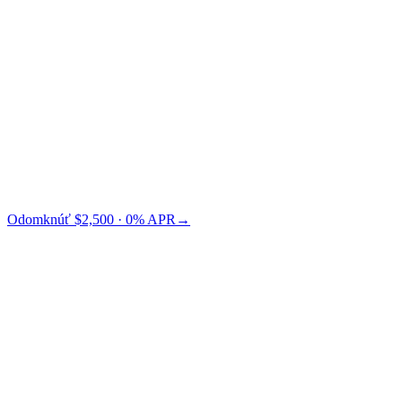
Credit Card
TradFi
Cashaa vám ušetrí $73 oproti Nexo.
Odomknúť $2,500 · 0% APR
→
§ Cenotvorba LTV
Vyberte si svoje LTV.
Nižšie LTV = nižšie riziko = nižšie APR. Vy si vyberáte, kde na
krivke chcete sedieť.
← potiahnite pre porovnanie úrovní LTV →