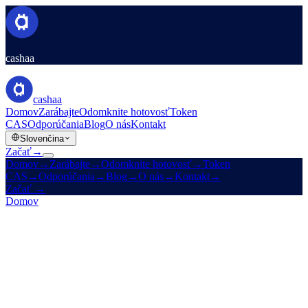
cashaa
cashaa
Domov
Zarábajte
Odomknite hotovosť
Token
CAS
Odporúčania
Blog
O nás
Kontakt
Slovenčina
Začať
→
Domov
→
Zarábajte
→
Odomknite hotovosť
→
Token
CAS
→
Odporúčania
→
Blog
→
O nás
→
Kontakt
→
Začať
→
Domov
/
Produkty
/
Unlock Cash