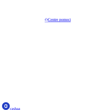
Časté otázky.
Krátke odpovede. Dlhšie v
Centre pomoci
.
Čo sa stane, keď ceny klesnú?
+
Ako rýchlo dostanem hotovosť?
+
Kedy dostanem svoje krypto späť?
+
Je nejaká sankcia za predčasné vyrovnanie?
+
Aké je minimum?
+
cashaa
cashaa