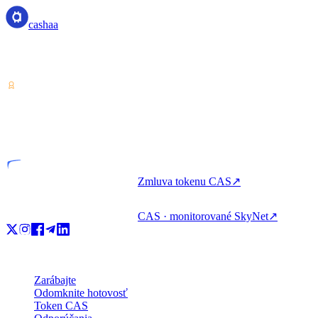
cashaa
Poskytovateľ služieb krypto-aktív — licencovaný v Kostarike.
Zarábajte, požičiavajte si a míňajte krypto s jedným účtom.
VASP
Licencovaný subjekt
Zmluva tokenu CAS
↗
CAS · monitorované SkyNet
↗
Produkt
Zarábajte
Odomknite hotovosť
Token CAS