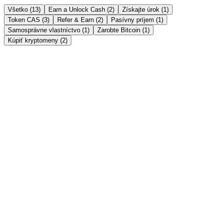
Všetko (13)
Earn a Unlock Cash (2)
Získajte úrok (1)
Token CAS (3)
Refer & Earn (2)
Pasívny príjem (1)
Samosprávne vlastníctvo (1)
Zarobte Bitcoin (1)
Kúpiť kryptomeny (2)
Earn a Unlock Cash
→
Instant Crypto Loan: How to Unlock Cash From
Your Crypto in Minutes
Borrow stablecoins against your crypto in minutes — no credit
check, no selling. Here's how an instant crypto loan works, how fast
it really is, and the India tax angle.
Prečítať príbeh →
Získajte úrok
→
Crypto FD vs Bank FD in India 2026: Which Gives
Better Returns?
Bank FDs pay 6-8%; crypto fixed deposits advertise up to 21%
APY. An honest, side-by-side comparison of returns, safety, liquidity
and tax for Indian savers in 2026.