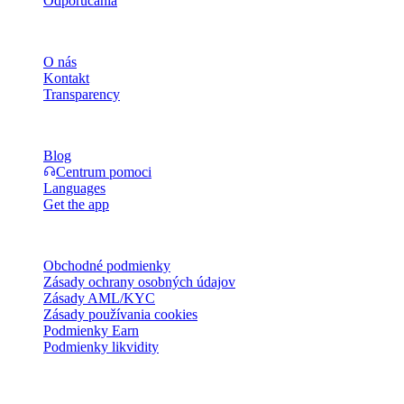
Odporúčania
Spoločnosť
O nás
Kontakt
Transparency
Zdroje
Blog
Centrum pomoci
Languages
Get the app
Právne
Obchodné podmienky
Zásady ochrany osobných údajov
Zásady AML/KYC
Zásady používania cookies
Podmienky Earn
Podmienky likvidity
Všetky alebo niektoré služby peňaženky Cashaa, niektoré ich
funkcie alebo niektoré digitálne aktíva nie sú dostupné v určitých