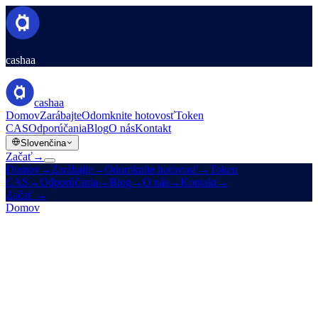
cashaa
cashaa
Domov
Zarábajte
Odomknite hotovosť
Token
CAS
Odporúčania
Blog
O nás
Kontakt
Slovenčina
Začať
→
Domov
→
Zarábajte
→
Odomknite hotovosť
→
Token
CAS
→
Odporúčania
→
Blog
→
O nás
→
Kontakt
→
Začať
→
Domov
/
Blog