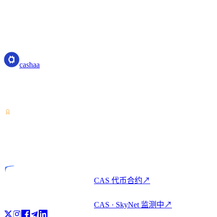
cashaa
cashaa
加密资产服务提供商——持有哥斯达黎加牌照。一个账户,即
可加密理财、借贷与消费。
VASP
持牌实体
CAS 代币合约
↗
CAS · SkyNet 监测中
↗