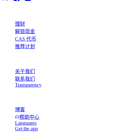
产品
理财
解锁现金
CAS 代币
推荐计划
公司
关于我们
联系我们
Transparency
资源
博客
帮助中心
Languages
Get the app