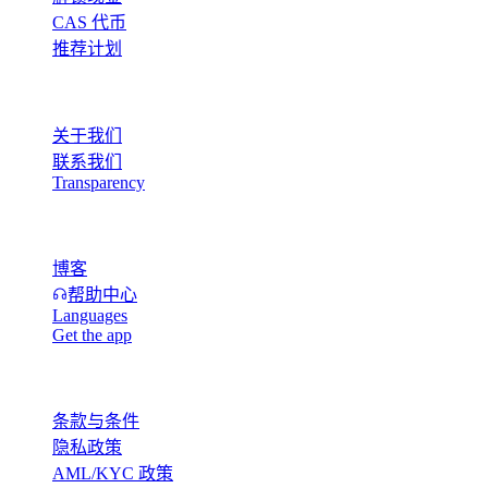
CAS 代币
推荐计划
公司
关于我们
联系我们
Transparency
资源
博客
帮助中心
Languages
Get the app
法律
条款与条件
隐私政策
AML/KYC 政策