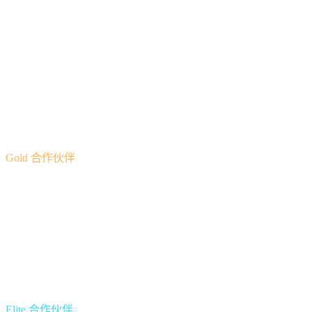
总网络成交量
$0
–
$25K
2.0%
收入分成
首日即可使用——无需购买 CAS
可同时获得入金利息与解锁利息分成
按月以交易资产结算
Gold 合作伙伴
总网络成交量
$25K
–
$100K
3.5%
收入分成
TNV 突破 $25K 后自动升级
相同的双流派付结构
Elite 合作伙伴