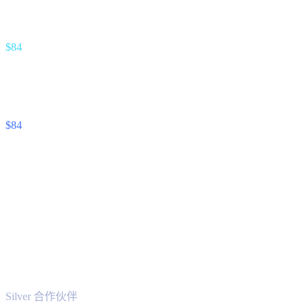
推荐人赚取利息的 %
$84
Unlock Cash 流
推荐人支付利息的 %
$84
脚注 —
预测假设推荐存款 8% APY 和推荐解锁 12% APR。实
际佣金跟踪推荐人实际赚取或支付的利息。
§ 三大等级 · 一条阶梯
您的网络规模越大,
您的分成就越多。
等级由总网络成交量决定——即您所推荐用户的所有活跃入金
与未偿解锁余额之和。
Silver 合作伙伴