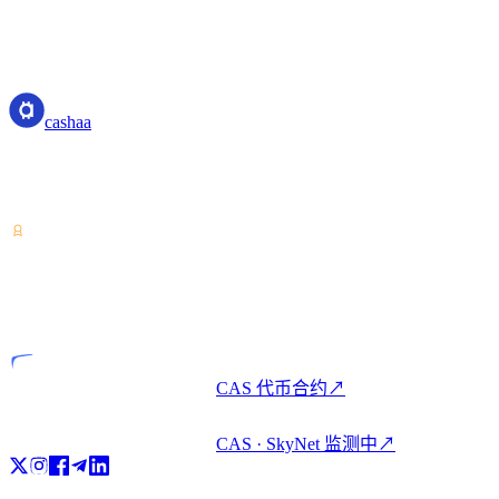
cashaa
cashaa
加密资产服务提供商——持有哥斯达黎加牌照。一个账户,即
可加密理财、借贷与消费。
VASP
持牌实体
CAS 代币合约
↗
CAS · SkyNet 监测中
↗