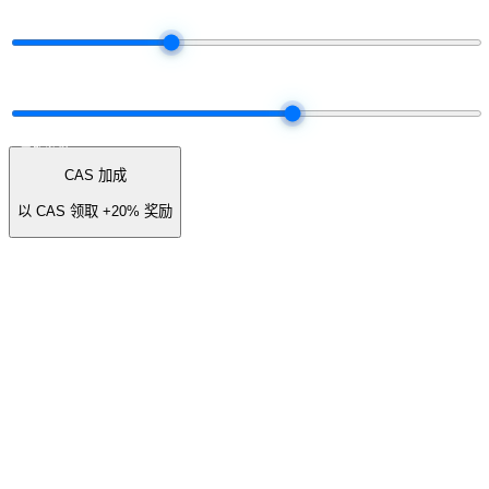
网络总量
$50K
$5K
$25K
$100K
$250K
$500K
网络组合
60% 赚取 · 40% 解锁现金
50 / 50
全部解锁
全部赚取
CAS 加成
以 CAS 领取
+20%
奖励
您赚取（年度）
/ 年
≈
$14
/ 月
黄金 合伙人 · 3.5% 收入分成
赚取流