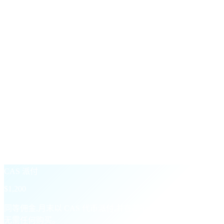
§ CAS 加成
以 CAS 领取,
多赚 20%。
合作伙伴面板上的可选开关。在任意月份开启,Cashaa 将在结
算时把您的佣金转换为 CAS,并在此基础上额外加成 20%。
标准派付
$1,000
以底层交易资产结算——USD、USDT、BTC 等。
+20% CAS 加成
→
CAS 派付
$1,200
同等佣金,月末以 CAS 代币派付,并在基础上额外加成 20%。
无需任何购买。