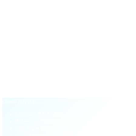
您的网络活跃解锁量首次突破 $50,000 时获得的一次性
派付。
§ 为何选择 Cashaa 推荐计划
基于业绩。
而非付费入场。
旧式忠诚度模式
购买 CAS 代币以解锁更高等级
等级与您的钱包余额绑定
单边:仅入金推荐
付费入场门槛阻碍新合作伙伴
Cashaa 推荐计划 — 当下
Silver 启动零 CAS 要求
等级由您带来的网络收入决定
双流:入金 + 解锁推荐
更低门槛,更高上限——最高 5%