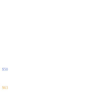
您的头寸,透明监管。
实时抵押品健康度追踪。追加保证金前预警。如遇市场逆向波
动,自动启动保护机制。
健康度明细 · 示例
抵押品
$100
解锁现金
$50
强平价格
$63
当前 LTV
50%