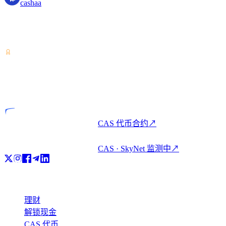
cashaa
加密资产服务提供商——持有哥斯达黎加牌照。一个账户,即
可加密理财、借贷与消费。
VASP
持牌实体
CAS 代币合约
↗
CAS · SkyNet 监测中
↗
产品
理财
解锁现金
CAS 代币