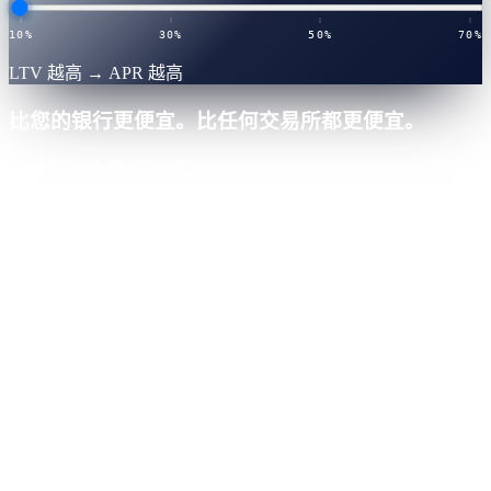
10%
30%
50%
70%
LTV 越高 → APR 越高
比您的银行更便宜。比任何交易所都更便宜。
25,000
·
12
个月
·
已核实 July 2026
Cashaa · 最低利率
优胜
0.0
%
APR
·
已核实利率表
您将付
-
$
0
整个期限
Nexo
中心化金融