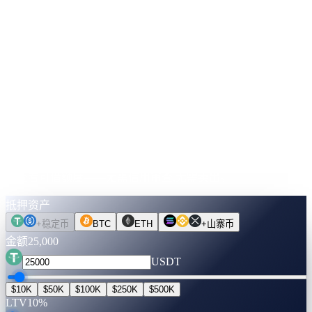
即时到账户
LTV 刻度
LTV 越低 = APR 越低
20%
30%
50%
70%
最高
↓
先算清账。
再动您的币。
选择资产、金额与期限。利率实时核实。切换至解锁现金,即
可查看可借额度——无需信用审查,无需卖出。
抵押资产
+
稳定币
BTC
ETH
+
山寨币
金额
25,000
USDT
$10K
$50K
$100K
$250K
$500K
LTV
10%