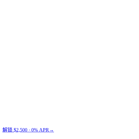
Credit Card
传统金融
Cashaa 比 Nexo 节省 $73。
解锁 $2,500 · 0% APR
→