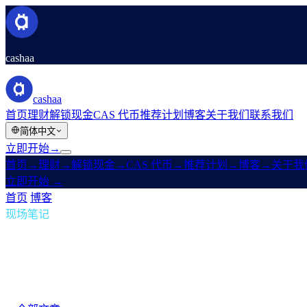
cashaa
cashaa
首页
理财
解锁现金
CAS 代币
推荐计划
博客
关于我们
联系我们
简体中文
立即开始
→
首页
→
理财
→
解锁现金
→
CAS 代币
→
推荐计划
→
博客
→
关于我
立即开始
→
首页
/
博客
/
被动收入
现场笔记
被动收入
第 06 期 · 1 分钟阅读
全新 Cashaa:无门槛、无代币 —— 只给你
忠诚度迷宫、等级游戏、代币锁仓体操 —— 通通取消。所有人