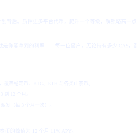
度计划背后。质押更多平台代币，爬升一个等级，解锁略高一点
利率就是你能拿到的利率——每一位储户，无论持有多少 CAS，
 种，覆盖稳定币、BTC、ETH 与各类山寨币。
3 到 12 个月。
发（每 3 个月一次）。
寨币的峰值为 12 个月 11% APY。