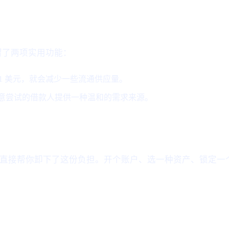
留了两项实用功能：
每赚 1 美元，就会减少一些流通供应量。
意尝试的借款人提供一种温和的需求来源。
式直接帮你卸下了这份负担。开个账户、选一种资产、锁定一