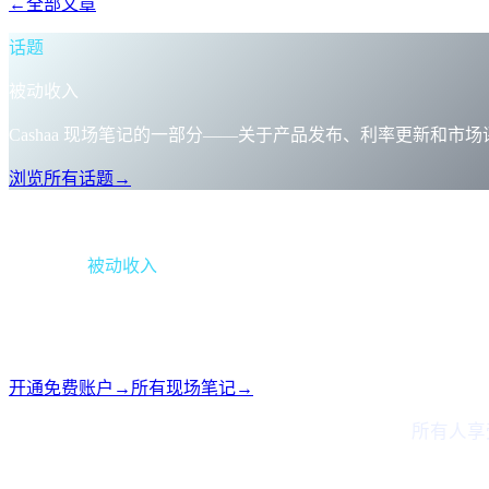
←
全部文章
/blog/
the-new-cashaa-no-hoops-no-tokens-just-the-best-ra
话题
被动收入
Cashaa 现场笔记的一部分——关于产品发布、利率更新和市
浏览所有话题
→
简报
类别
被动收入
格式
现场笔记
阅读
1 分钟
期号
#06
开通免费账户
→
所有现场笔记
→
忠诚度迷宫、等级游戏、锁仓体操 — 统统取消。
所有人享