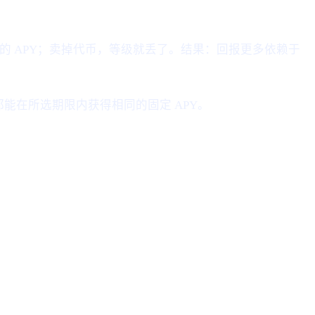
的 APY；卖掉代币，等级就丢了。结果：回报更多依赖于
都能在所选期限内获得相同的固定 APY。