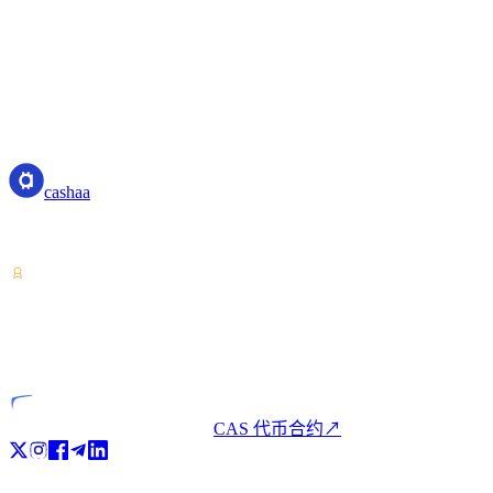
cashaa
cashaa
加密资产服务提供商——持有哥斯达黎加牌照。一个账户,即可
VASP
持牌实体
CAS 代币合约
↗