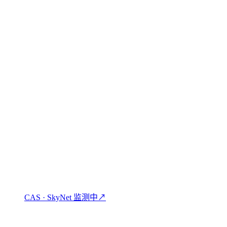
加密理财、借贷与消费。
CAS · SkyNet 监测中
↗