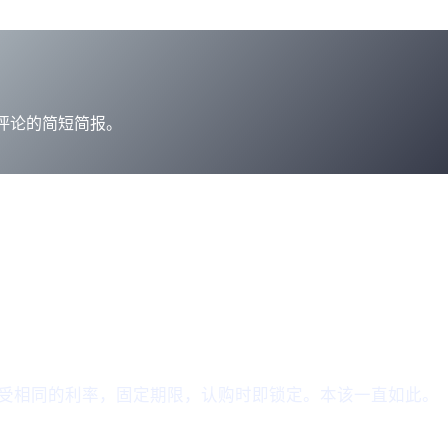
tes-in-cefi
场评论的简短简报。
受相同的利率，固定期限，认购时即锁定。本该一直如此。