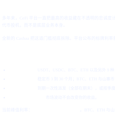
变了什么
多年来，CeFi 平台一直把最高的收益藏在不透明的忠诚
代币投机，而不是底层业务本身。
全新的 Cashaa 把这道门槛彻底拆除。平台公布的标牌
新模式如何运作
选择一种资产。
USDT、USDC、BTC、ETH 以及另外 9
选择一个期限。
稳定币 3 到 30 个月；BTC、ETH 与山寨币 
选择派息方式。
到期一次性派发（全部在期末），或按季度派
认购时即锁定利率。
市场波动不会改变你的收益。
当前峰值利率：
30 个月稳定币 21% APY
。BTC、ETH 与山