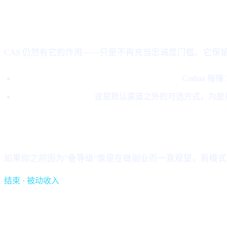
CAS 现在的定位
CAS 仍然有它的作用——只是不再充当忠诚度门槛。它保
5% 的收入用于在公开市场买入 CAS 并销毁。
Cashaa 
贷款可用 CAS 偿还。
这是默认渠道之外的可选方式，为愿
这对你意味着什么
如果你之前因为"叠等级"像是在做副业而一直观望，新模
结束 · 被动收入