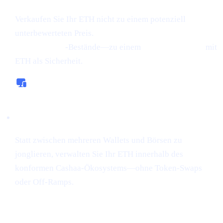
Verkaufen Sie Ihr ETH nicht zu einem potenziell
unterbewerteten Preis.
Leihen Sie sich stattdessen Geld
gegen Krypto
-Bestände—zu einem
Zinssatz ab 0 %,
mit
ETH als Sicherheit.
All-in-One-Plattform
Statt zwischen mehreren Wallets und Börsen zu
jonglieren, verwalten Sie Ihr ETH innerhalb des
konformen Cashaa-Ökosystems—ohne Token-Swaps
oder Off-Ramps.
"Sniping"
von Tokens gewinnt unter