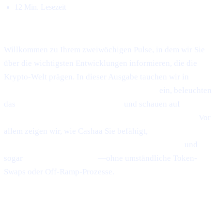
12 Min. Lesezeit
Willkommen bei Cashaa Pulse – Ausgabe #8!
Willkommen zu Ihrem zweiwöchigen Pulse, in dem wir Sie
über die wichtigsten Entwicklungen informieren, die die
Krypto-Welt prägen. In dieser Ausgabe tauchen wir in
Ethereums aufkommende Rebound-Signale
ein, beleuchten
das
rasante "Sniping"-Phänomen
und schauen auf
Anthony
Scaramuccis bullische 200K-Dollar-Bitcoin-Prognose.
Vor
allem zeigen wir, wie Cashaa Sie befähigt,
Zinsen auf
Krypto zu verdienen, Geld gegen Krypto zu leihen
und
sogar
Bitcoin zu verdienen
—ohne umständliche Token-
Swaps oder Off-Ramp-Prozesse.
Ethereum
zeigt
leichte