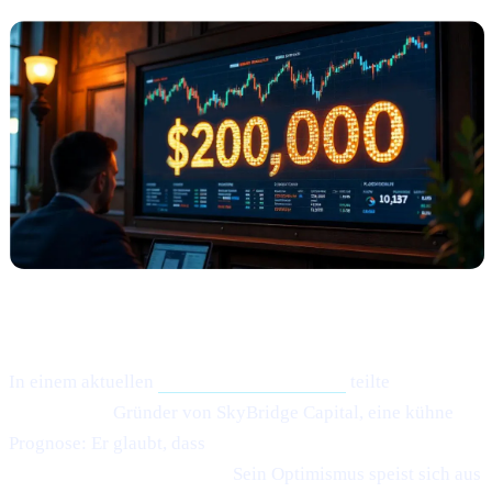
Was ist passiert?
In einem aktuellen
Crypto.news-Interview
teilte
Anthony
Scaramucci,
Gründer von SkyBridge Capital, eine kühne
Prognose: Er glaubt, dass
Bitcoin (BTC) potenziell
$200.000 erreichen könnte.
Sein Optimismus speist sich aus