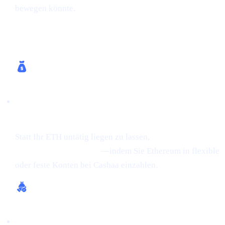
bewegen könnte.
Wie Cashaa hilft
Zinsen auf Krypto verdienen (bis zu 24 %
APR auf ETH)
Statt Ihr ETH untätig liegen zu lassen,
verdienen Sie
Zinsen auf Ihre Krypto
—indem Sie Ethereum in flexible
oder feste Konten bei Cashaa einzahlen.
Geld gegen Krypto leihen