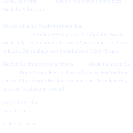
Genau hier setzt
Cashaa
sich ab: Wir bieten unter einem
Dach die Mittel, um
Zinsen auf Krypto zu verdienen,
Bitcoin zu verdienen und Geld gegen Krypto zu leihen.
Unsere schlanke Plattform nimmt dem
Verleihen und Leihen
von Krypto
die Reibung—damit Sie Ihre digitalen Assets
wachsen lassen und diversifizieren können, ohne den Stress
volatilen Daytradings oder komplizierter Token-Swaps.
Bleiben Sie dran für den nächsten
Pulse.
Bis dahin lassen Sie
Cashaa
Ihren Verbündeten in diesen dynamischen Märkten
sein und Ihre Krypto-Bestände zu einem verlässlichen Weg
passiven Wachstums werden!
Herzliche Grüße,
Team Cashaa
Krypto kaufen