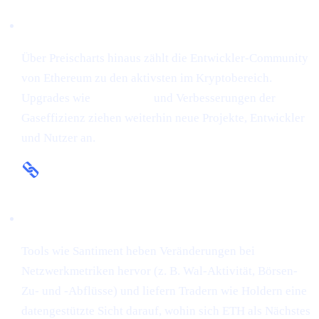
Fundamentale Stärke
Über Preischarts hinaus zählt die Entwickler-Community
von Ethereum zu den aktivsten im Kryptobereich.
Upgrades wie
The Merge
und Verbesserungen der
Gaseffizienz ziehen weiterhin neue Projekte, Entwickler
und Nutzer an.
On-Chain-Insights
Tools wie Santiment heben Veränderungen bei
Netzwerkmetriken hervor (z. B. Wal-Aktivität, Börsen-
Zu- und -Abflüsse) und liefern Tradern wie Holdern eine
datengestützte Sicht darauf, wohin sich ETH als Nächstes