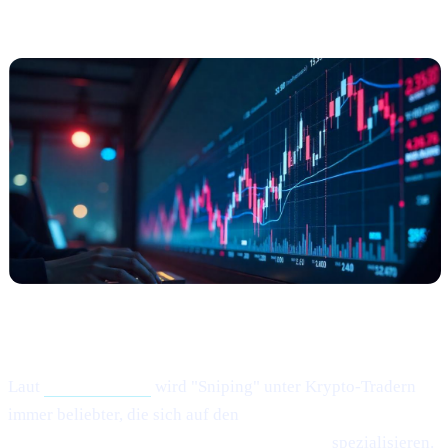
risikofreudigen Tradern an Bedeutung
Was ist passiert?
Laut
diesem Artikel
wird "Sniping" unter Krypto-Tradern
immer beliebter, die sich auf den
blitzschnellen Kauf neu
gelisteter oder liquiditätsschwacher Tokens
spezialisieren.