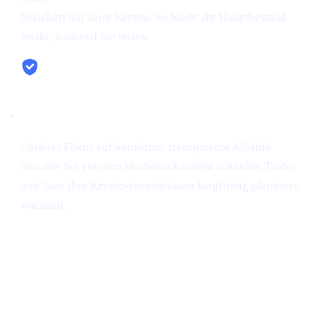
besichert mit Ihrer Krypto. So bleibt Ihr Hauptbestand
intakt, während Sie testen.
Sicherheit & Einfachheit
Cashaas Fokus auf konforme, transparente Abläufe
bewahrt Sie vor dem Hochdruckumfeld schneller Trades
und lässt Ihre Krypto-Investitionen langfristig planbarer
wachsen.
Anthony Scaramucci prognostiziert:
Bitcoin könnte auf $200K steigen (via
Crypto.news)