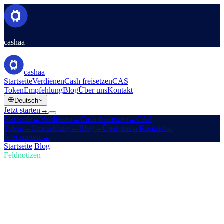
cashaa
cashaa
Startseite
Verdienen
Cash freisetzen
CAS
Token
Empfehlung
Blog
Über uns
Kontakt
Deutsch
Jetzt starten
→
Startseite
→
Verdienen
→
Cash freisetzen
→
CAS
Token
→
Empfehlung
→
Blog
→
Über uns
→
Kontakt
→
Jetzt starten
→
Startseite
/
Blog
/
Krypto kaufen
Feldnotizen
Krypto kaufen
Ausgabe 01 · 5 Min. Lesezeit
Vorn bleiben in Krypto: kaufen, Bitcoin
verdienen und Zinsen erhalten
Der Krypto-Markt entwickelt sich rasant — bleibst du dran?
Erfahre, wie Cashaa dir ermöglicht, Krypto zu kaufen, Bitcoin zu