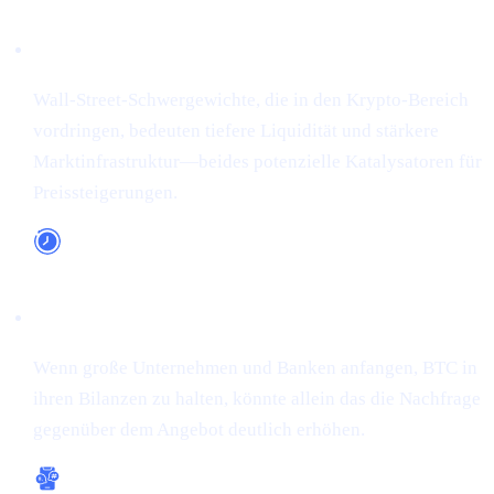
Institutionelle Unterstützung
Wall-Street-Schwergewichte, die in den Krypto-Bereich
vordringen, bedeuten tiefere Liquidität und stärkere
Marktinfrastruktur—beides potenzielle Katalysatoren für
Preissteigerungen.
Langfristige Adoption
Wenn große Unternehmen und Banken anfangen, BTC in
ihren Bilanzen zu halten, könnte allein das die Nachfrage
gegenüber dem Angebot deutlich erhöhen.