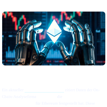
Erholungstendenzen
(via Santiment)
Was ist passiert?
Ein aktueller
Cointelegraph-Artikel
zitiert Daten der On-
Chain-Analysefirma
Santiment,
die
"leichte
Erholungssignale"
für Ethereum festgestellt hat. Diese