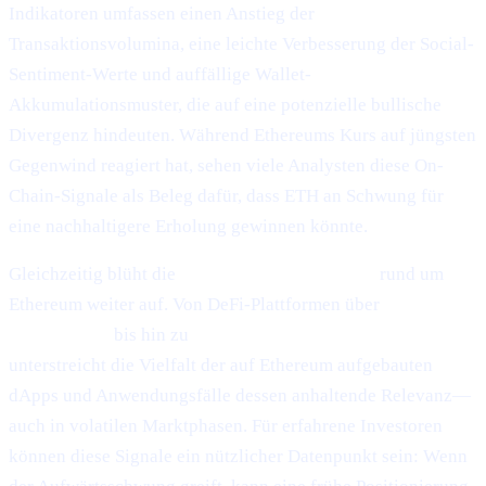
Indikatoren umfassen einen Anstieg der
Transaktionsvolumina, eine leichte Verbesserung der Social-
Sentiment-Werte und auffällige Wallet-
Akkumulationsmuster, die auf eine potenzielle bullische
Divergenz hindeuten. Während Ethereums Kurs auf jüngsten
Gegenwind reagiert hat, sehen viele Analysten diese On-
Chain-Signale als Beleg dafür, dass ETH an Schwung für
eine nachhaltigere Erholung gewinnen könnte.
Gleichzeitig blüht die
Ökosystem-Entwicklung
rund um
Ethereum weiter auf. Von DeFi-Plattformen über
NFT-
Marktplätze
bis hin zu
Layer-2-Skalierungslösungen
unterstreicht die Vielfalt der auf Ethereum aufgebauten
dApps und Anwendungsfälle dessen anhaltende Relevanz—
auch in volatilen Marktphasen. Für erfahrene Investoren
können diese Signale ein nützlicher Datenpunkt sein: Wenn