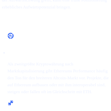
der Aufwärtsschwung greift, kann eine frühe Positionierung
erhebliches Aufwärtspotenzial bringen.
Warum das wichtig ist
Marktführerschaft
Als zweitgrößte Kryptowährung nach
Marktkapitalisierung gibt Ethereums Performance häufig
den Ton für den breiteren Altcoin-Markt vor. Projekte, die
auf Ethereum aufbauen oder mit ihm interoperabel sind,
steigen oder fallen oft im Gleichschritt mit ETH.