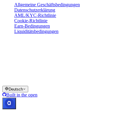
Allgemeine Geschäftsbedingungen
Datenschutzerklärung
AML/KYC-Richtlinie
Cookie-Richtlinie
Earn-Bedingungen
Liquiditätsbedingungen
Alle oder Teile der Cashaa-Wallet-Dienste, einige ihrer Funktionen
oder bestimmte digitale Vermögenswerte sind in bestimmten
Rechtsräumen nicht verfügbar, einschließlich dort, wo
Einschränkungen oder Beschränkungen gelten können, wie auf der
Cashaa-Plattform und in den jeweiligen allgemeinen
Geschäftsbedingungen angegeben.
© 2016–2026 Cashaa · Alle Rechte vorbehalten
Deutsch
Built in the open
Alle Systeme betriebsbereit
Lic. Costa Rica