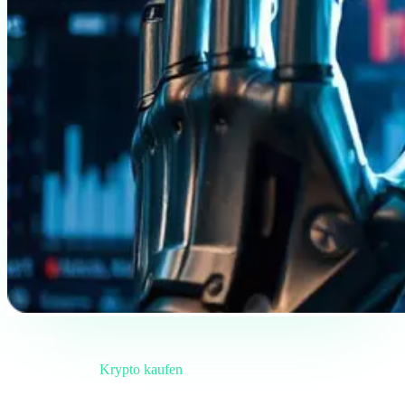
Briefing
Kategorie
Krypto kaufen
Format
Feldnotiz
Lesen
5 Min.