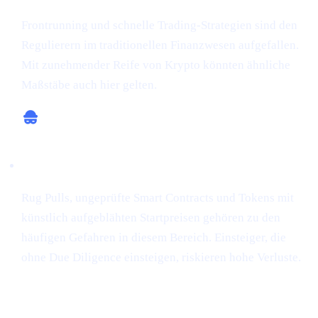
Frontrunning und schnelle Trading-Strategien sind den
Regulierern im traditionellen Finanzwesen aufgefallen.
Mit zunehmender Reife von Krypto könnten ähnliche
Maßstäbe auch hier gelten.
Betrugsrisiko
Rug Pulls, ungeprüfte Smart Contracts und Tokens mit
künstlich aufgeblähten Startpreisen gehören zu den
häufigen Gefahren in diesem Bereich. Einsteiger, die
ohne Due Diligence einsteigen, riskieren hohe Verluste.
Wie Cashaa hilft