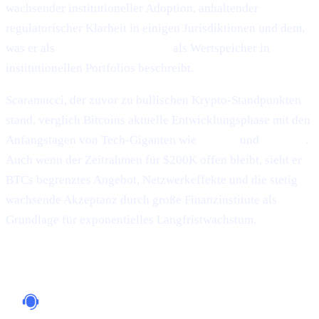
wachsender institutioneller Adoption, anhaltender
regulatorischer Klarheit in einigen Jurisdiktionen und dem,
was er als
Bitcoins reifere Rolle
als Wertspeicher in
institutionellen Portfolios beschreibt.
Scaramucci, der zuvor zu bullischen Krypto-Standpunkten
stand, verglich Bitcoins aktuelle Entwicklungsphase mit den
Anfangstagen von Tech-Giganten wie
Google
und
Amazon
.
Auch wenn der Zeitrahmen für $200K offen bleibt, sieht er
BTCs begrenztes Angebot, Netzwerkeffekte und die stetig
wachsende Akzeptanz durch große Finanzinstitute als
Grundlage für exponentielles Langfristwachstum.
Warum das wichtig ist