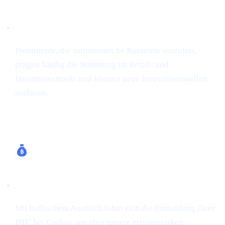
Bullische Stimmung
Prominente, die astronomische Kursziele ausrufen,
prägen häufig die Stimmung im Retail- und
Institutionsmarkt und können neue Investitionswellen
auslösen.
Wie Cashaa hilft
Bitcoin verdienen (bis zu 24 % APR)
Mit bullischem Ausblick lohnt sich die Einzahlung Ihres
BTC bei Cashaa, um über unsere ertragsstarken