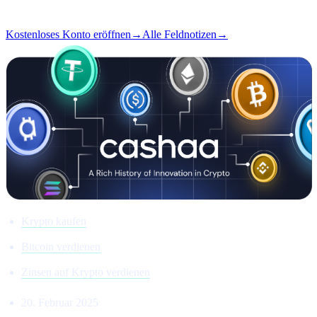
Ausgabe
#01
Kostenloses Konto eröffnen
→
Alle Feldnotizen
→
Krypto kaufen
Bitcoin verdienen
Zinsen auf Krypto verdienen
20. Februar 2025