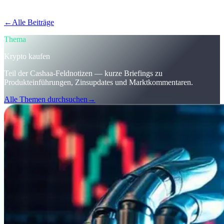
verdienen und Zinsen auf Krypto zu erhalten.
←
Alle Beiträge
/blog/
stay-ahead-get-earning-interest-on-crypto
Thema
Krypto kaufen
Teil der Cashaa-Feldnotizen — kurze Briefings zu
Produkteinführungen, Zinsupdates und Marktkommentaren.
Alle Themen durchsuchen
→