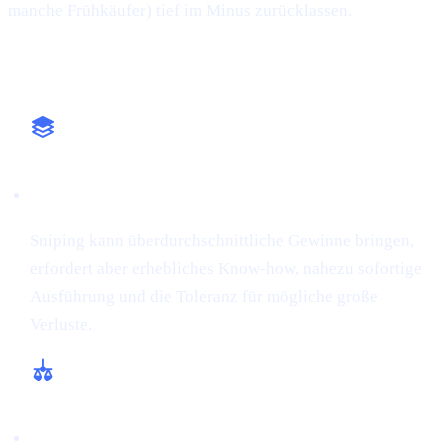
manche Frühkäufer) tief im Minus zurücklassen.
Warum das wichtig ist
Hochrisiko-Ansatz
Sniping kann überdurchschnittliche Gewinne bringen,
erfordert aber erhebliches Know-how, nahezu sofortige
Ausführung und die Toleranz für mögliche große
Verluste.
Regulatorische und ethische Bedenken