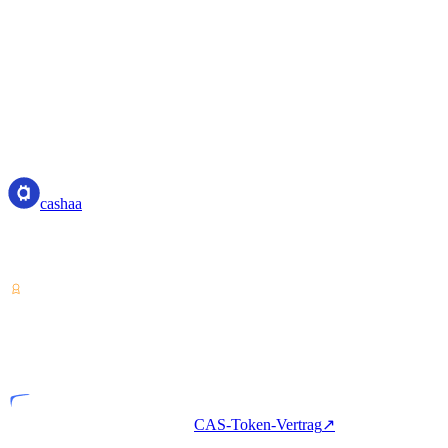
cashaa
cashaa
Dienstleister für Krypto-Vermögenswerte — lizenziert in Costa
Rica. Krypto verdienen, beleihen und ausgeben mit einem Konto.
VASP
Lizenziertes Unternehmen
CAS-Token-Vertrag
↗