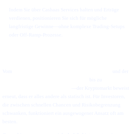
Indem Sie über Cashaas Services halten und Erträge
verdienen, positionieren Sie sich für mögliche
langfristige Gewinne—ohne komplexe Trading-Setups
oder Off-Ramp-Prozesse.
Abschließende Gedanken
Vom
vorsichtigen Optimismus rund um Ethereum
und der
schnelllebigen Welt des Token-Snipings
bis zu
Scaramuccis
himmelhohem Bitcoin-Ausblick
—der Kryptomarkt beweist
erneut, dass er alles andere als statisch ist. Für Investoren,
die zwischen schnellen Chancen und Risikobegrenzung
schwanken, funktioniert ein ausgewogener Ansatz oft am
besten.