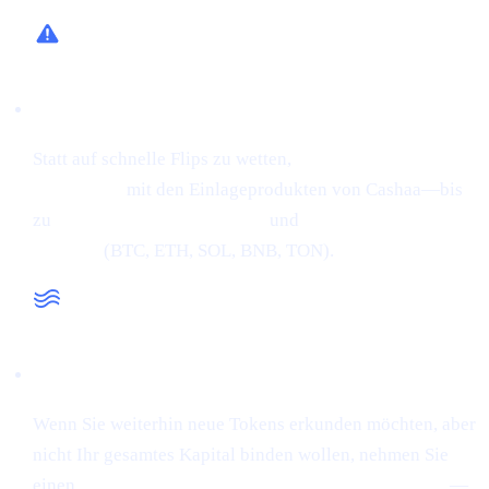
Risikoarme Alternative
Statt auf schnelle Flips zu wetten,
verdienen Sie Zinsen
auf Krypto
mit den Einlageprodukten von Cashaa—bis
zu
34 % APR auf Stablecoins
und
24 % APR auf große
Kryptos
(BTC, ETH, SOL, BNB, TON).
Liquidität, wenn Sie sie brauchen
Wenn Sie weiterhin neue Tokens erkunden möchten, aber
nicht Ihr gesamtes Kapital binden wollen, nehmen Sie
einen
sofortigen Stablecoin-Kredit ab 0 % Startzins
—