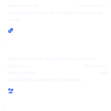
Programme stetig
Bitcoin zu verdienen
—und mehr BTC
anzusammeln, während Sie auf mögliche Kursanstiege
warten.
Krypto verleihen und leihen
Behalten Sie Ihr BTC und greifen Sie trotzdem auf
Kapital zu—
leihen Sie Geld gegen Krypto
über Cashaas
Services für das
Verleihen und Leihen von Krypto,
damit
Sie künftige Kursanstiege nicht verpassen.
Wachstum ohne Aufwand