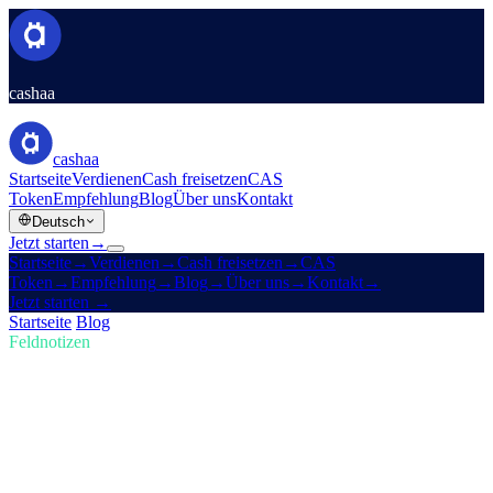
cashaa
cashaa
Startseite
Verdienen
Cash freisetzen
CAS
Token
Empfehlung
Blog
Über uns
Kontakt
Deutsch
Jetzt starten
→
Startseite
→
Verdienen
→
Cash freisetzen
→
CAS
Token
→
Empfehlung
→
Blog
→
Über uns
→
Kontakt
→
Jetzt starten
→
Startseite
/
Blog
/
Krypto kaufen
Feldnotizen
Krypto kaufen
Ausgabe 02 · 4 Min. Lesezeit
Trumps US-Krypto-Reserve und Cashaas
Redesign für Earn & Borrow
Wie Trumps neue US-Krypto-Reserve die Märkte erschüttert —
plus ein Blick auf Cashaas App-Relaunch.