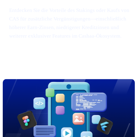
Entdecken Sie die Vorteile des Stakings oder Kaufs von
CAS für zusätzliche Vergünstigungen—einschließlich
höherer Earn-Zinsen, niedrigerer Kreditzinsen und
weiterer exklusiver Features im Cashaa-Ökosystem.
Vorgeschmack: Cashaas brandneues
App-Redesign