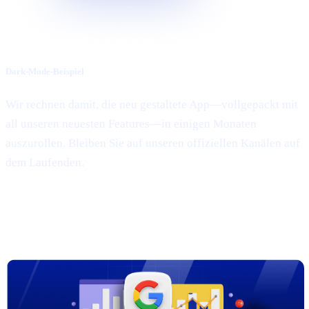
Dark-Mode-Beispiel
Wir rechnen damit, die neu gestaltete App—vollgepackt mit
all unseren neuesten Features—in einigen Monaten
auszurollen. Bleiben Sie auf unseren offiziellen Kanälen auf
dem Laufenden.
3. Neue Marketingkampagnen auf
Google, Meta & X