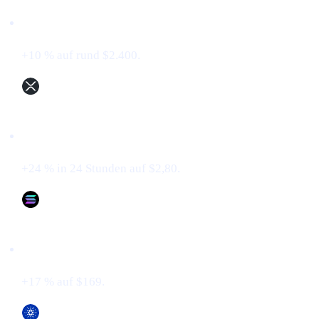
Ethereum (ETH)
+10 % auf rund $2.400.
XRP (XRP)
+24 % in 24 Stunden auf $2,80.
Solana (SOL)
+17 % auf $169.