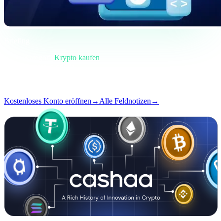
Briefing
Kategorie
Krypto kaufen
Format
Feldnotiz
Lesen
4 Min.
Ausgabe
#02
Kostenloses Konto eröffnen
→
Alle Feldnotizen
→