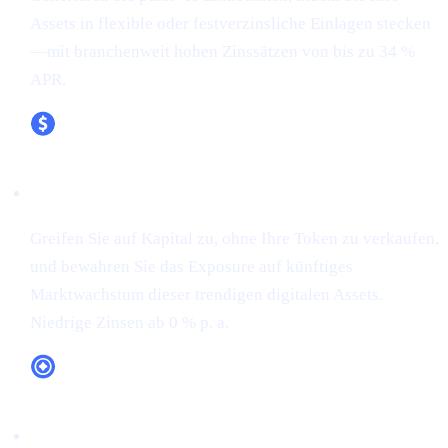
Assets in flexible oder festverzinsliche Einlagen stecken
—mit branchenweit hohen Zinssätzen von bis zu 34 %
APR.
XRP (XRP)
Greifen Sie auf Kapital zu, ohne Ihre Token zu verkaufen,
und bewahren Sie das Exposure auf künftiges
Marktwachstum dieser trendigen digitalen Assets.
Niedrige Zinsen ab 0 % p. a.
CAS-Token-Utility