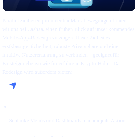
Parallel zu diesen prominenten Marktbewegungen freuen
wir uns bei Cashaa, einen frühen Blick auf unser kommendes
Mobile-App-Redesign zu zeigen. Unser Ziel ist es,
erstklassige Sicherheit, robuste Privatsphäre und eine
intuitive Nutzererfahrung zu verbinden—geeignet für
Einsteiger ebenso wie für erfahrene Krypto-Halter. Das
Redesign wird außerdem bieten:
Nahtlose Navigation:
Schlanke Menüs und Dashboards machen jede Aktion—
Krypto kaufen, gegen Krypto leihen oder Earn Crypto