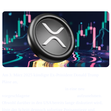
und ADA
Am 3. März 2025 kündigte Ex-Präsident Donald Trump
Pläne an,
Bitcoin (BTC), Ethereum (ETH), XRP (XRP),
Solana (SOL) und Cardano (ADA)
in eine neu
vorgeschlagene
"U.S. Strategic Reserve"
aufzunehmen.
Obwohl darüber in den USA bereits lange diskutiert wird,
löste der Schritt dennoch sofortige Preisanstiege und