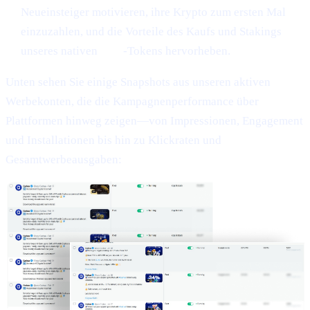
Neueinsteiger motivieren, ihre Krypto zum ersten Mal
einzuzahlen, und die Vorteile des Kaufs und Stakings
unseres nativen
CAS
-Tokens hervorheben.
Unten sehen Sie einige Snapshots aus unseren aktiven
Werbekonten, die die Kampagnenperformance über
Plattformen hinweg zeigen—von Impressionen, Engagement
und Installationen bis hin zu Klickraten und
Gesamtwerbeausgaben: