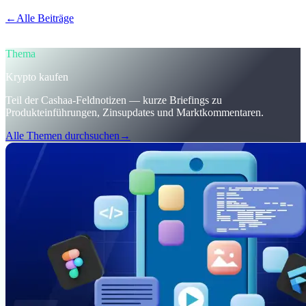
←
Alle Beiträge
/blog/
trumps-u-s-crypto-reserve-and-cashaas-
redesign-for-earn-crypto-and-borrow-money-on-crypto
Thema
Krypto kaufen
Teil der Cashaa-Feldnotizen — kurze Briefings zu
Produkteinführungen, Zinsupdates und Marktkommentaren.
Alle Themen durchsuchen
→