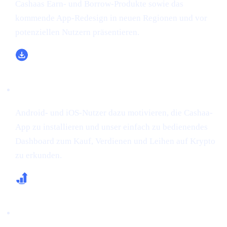
Cashaas Earn- und Borrow-Produkte sowie das
kommende App-Redesign in neuen Regionen und vor
potenziellen Nutzern präsentieren.
App-Downloads & Anmeldungen steigern
Android- und iOS-Nutzer dazu motivieren, die Cashaa-
App zu installieren und unser einfach zu bedienendes
Dashboard zum Kauf, Verdienen und Leihen auf Krypto
zu erkunden.
Erste Einzahlungen & CAS-Käufe steigern