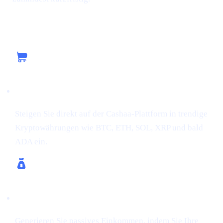
Den aktuellen Schwung mit Cashaa nutzen
Krypto kaufen
Steigen Sie direkt auf der Cashaa-Plattform in trendige
Kryptowährungen wie BTC, ETH, SOL, XRP und bald
ADA ein.
Krypto verdienen & Bitcoin verdienen
Generieren Sie passives Einkommen, indem Sie Ihre