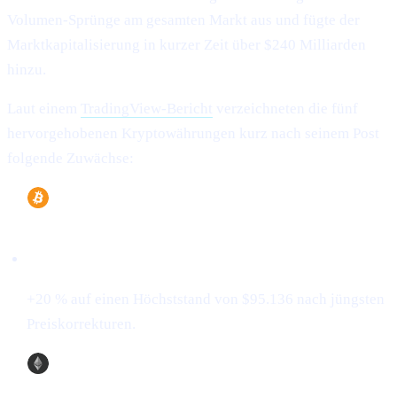
Volumen-Sprünge am gesamten Markt aus und fügte der
Marktkapitalisierung in kurzer Zeit über $240 Milliarden
hinzu.
Laut einem
TradingView-Bericht
verzeichneten die fünf
hervorgehobenen Kryptowährungen kurz nach seinem Post
folgende Zuwächse:
Bitcoin (BTC)
+20 % auf einen Höchststand von $95.136 nach jüngsten
Preiskorrekturen.