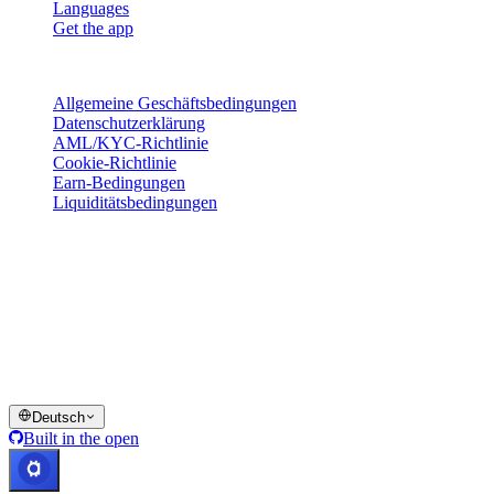
Languages
Get the app
Rechtliches
Allgemeine Geschäftsbedingungen
Datenschutzerklärung
AML/KYC-Richtlinie
Cookie-Richtlinie
Earn-Bedingungen
Liquiditätsbedingungen
Alle oder Teile der Cashaa-Wallet-Dienste, einige ihrer Funktionen
oder bestimmte digitale Vermögenswerte sind in bestimmten
Rechtsräumen nicht verfügbar, einschließlich dort, wo
Einschränkungen oder Beschränkungen gelten können, wie auf der
Cashaa-Plattform und in den jeweiligen allgemeinen
Geschäftsbedingungen angegeben.
© 2016–2026 Cashaa · Alle Rechte vorbehalten
Deutsch
Built in the open
Alle Systeme betriebsbereit
Lic. Costa Rica