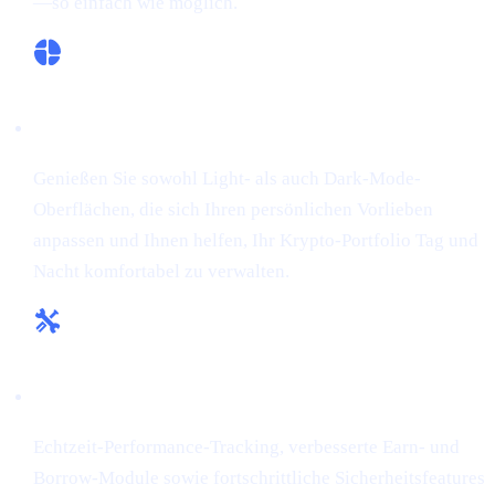
—so einfach wie möglich.
Flexible Themes:
Genießen Sie sowohl Light- als auch Dark-Mode-
Oberflächen, die sich Ihren persönlichen Vorlieben
anpassen und Ihnen helfen, Ihr Krypto-Portfolio Tag und
Nacht komfortabel zu verwalten.
Erweiterte Tools & Insights:
Echtzeit-Performance-Tracking, verbesserte Earn- und
Borrow-Module sowie fortschrittliche Sicherheitsfeatures