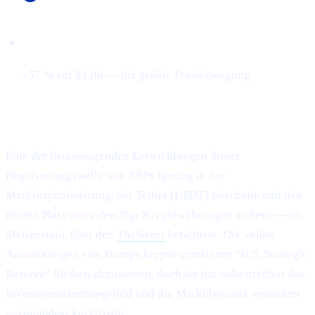
Cardano (ADA)
+57 % auf $1,06 — die größte Preisbewegung.
XRP überholt Tether und sichert sich Platz 3
Eine der herausragenden Entwicklungen dieser
Begeisterungswelle war XRPs Sprung in der
Marktkapitalisierung, der Tether (USDT) überholte und den
dritten Platz unter den Top-Kryptowährungen sicherte—ein
Meilenstein, über den
TheStreet
berichtete. Die vollen
Auswirkungen von Trumps krypto-zentrierter "U.S. Strategic
Reserve" bleiben abzuwarten, doch sie hat unbestreitbar das
Investorenstimmungsbild und die Marktdynamik verändert
—zumindest kurzfristig.