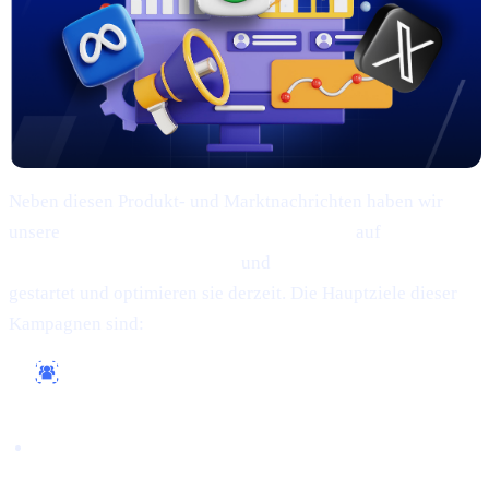
Neben diesen Produkt- und Marktnachrichten haben wir
unsere
umfassenden Marketingkampagnen
auf
Google,
Meta (Facebook/Instagram)
und
X (vormals Twitter)
gestartet und optimieren sie derzeit. Die Hauptziele dieser
Kampagnen sind:
Eine breitere Zielgruppe erreichen