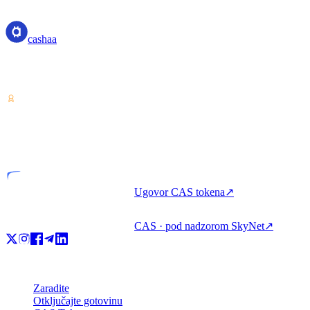
cashaa
cashaa
Pružatelj usluga kripto-imovine — licenciran u Kostariki. Zarađujte,
posuđujte i trošite kripto s jednim računom.
VASP
Licencirani subjekt
Ugovor CAS tokena
↗
CAS · pod nadzorom SkyNet
↗
Proizvod
Zaradite
Otključajte gotovinu