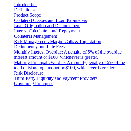
Introduction
Definitions
Product Scope
Collateral Classes and Loan Parameters
Loan Origination and Disbursement
Interest Calculation and Repayment
Collateral Management
Risk Management: Margin Calls & Liquidation
Delinquency and Late Fees
Monthly Interest Overdue: A penalty of 5% of the overdue
interest amount or $100, whichever is greater.
Maturity Principal Overdue: A monthly penalty of 5% of the
total outstanding amount or $100, whichever is greater.
Risk Disclosure
Third-Party Liquidity and Payment Providers:
Governing Principles
Pravna obavijest
Važno: Ovaj pravni dokument mjerodavan je samo u engleskoj
verziji. Prijevodi se pružaju radi praktičnosti. U slučaju bilo kakvog
odstupanja između engleske verzije i prijevoda, prednost ima
engleska verzija.