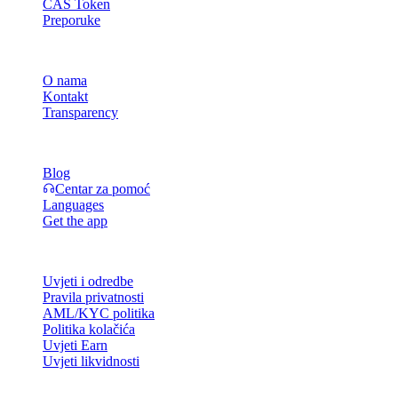
CAS Token
Preporuke
Tvrtka
O nama
Kontakt
Transparency
Resursi
Blog
Centar za pomoć
Languages
Get the app
Pravno
Uvjeti i odredbe
Pravila privatnosti
AML/KYC politika
Politika kolačića
Uvjeti Earn
Uvjeti likvidnosti
Sve ili dio usluga Cashaa novčanika, neke njegove značajke ili neka