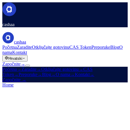
cashaa
cashaa
Početna
Zaradite
Otključajte gotovinu
CAS Token
Preporuke
Blog
O
nama
Kontakt
Hrvatski
Započnite
→
Početna
→
Zaradite
→
Otključajte gotovinu
→
CAS
Token
→
Preporuke
→
Blog
→
O nama
→
Kontakt
→
Započnite
→
Home
/
Legal
/
Liquidity Terms
On this page