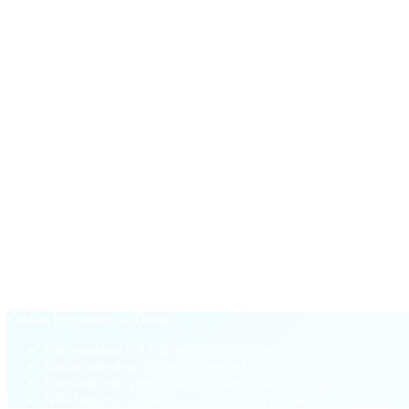
Facilitator bonus
$100
u CAS-u
Jednokratna isplata prvi put kad aktivni volumen otključavanja
§ Zašto Cashaa Preporuke
Zasnovano na učinku.
Ne pay-to-play.
Stari model lojalnosti
Kupite CAS tokene za otključavanje viših razina
Razina vezana za saldo Vašeg novčanika
Jednostrano: samo preporuke za uplate
Pay-to-play barijera blokira nove partnere
Cashaa Preporuke — Danas
Nije potreban CAS za početak na Silver razini
Razina određena prihodom mreže koji donesete
Dvostruki tok: preporuke za uplate I otključavanja
Niža barijera, viši strop — 5 % najviša razina