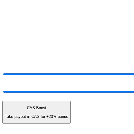
§ Projicirajte svoj udio
Izračunajte brojke.
Odlučite kasnije.
Pomičite kontrole. Razina i isplata se prilagođavaju uživo — ista logi
§ Live commission projector
Drag the dials.
Watch your share.
Total Network Volume
$50K
$5K
$25K
Network mix
60% earn · 40% unlock cash
ALL UNLOCK
CAS Boost
Take payout in CAS for
+20%
bonus
You earn (annual)