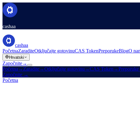
cashaa
cashaa
Početna
Zaradite
Otključajte gotovinu
CAS Token
Preporuke
Blog
O na
Hrvatski
Započnite
→
Početna
→
Zaradite
→
Otključajte gotovinu
→
CAS Token
→
Preporuke
Započnite
→
Početna
/
Preporuke