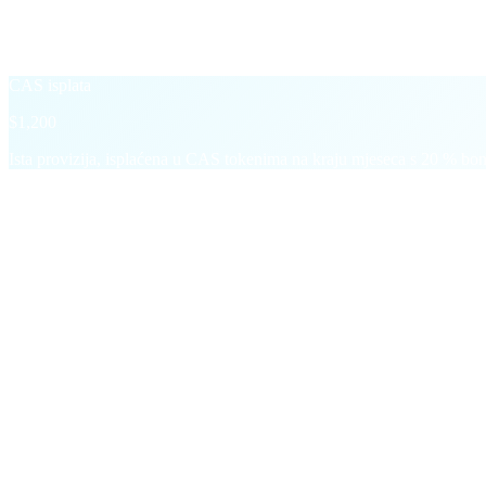
Namirena u imovini temeljne transakcije — USD, USDT, BTC itd.
+20 % CAS Boost
→
CAS isplata
$1,200
Ista provizija, isplaćena u CAS tokenima na kraju mjeseca s 20 % bo
§ Bonusi za prekretnice
Povrh svake provizije,
dvije skokovite pro
Jednokratne i ponavljajuće isplate koje nagrađuju rast, ne samo uporn
M01
Prva uplata
$5
u CAS-u
Po preporučenom korisniku koji izvrši uplatu od $200+. Zbraj
M02