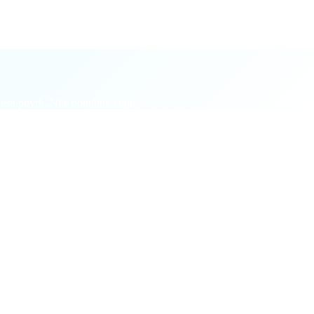
nusa povrh. Nije potrebna kupnja.
mjene.
ost.
a se kroz svakog pozvanog.