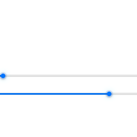
ka koju platforma koristi kad svaki mjesec namiruje Vašu stvarnu proviz
$100K
50 / 50