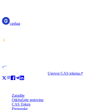
cashaa
cashaa
Pružatelj usluga kripto-imovine — licenciran u Kostariki. Zarađujte, p
VASP
Licencirani subjekt
Ugovor CAS tokena
↗
Proizvod
Zaradite
Otključajte gotovinu
CAS Token
Preporuke