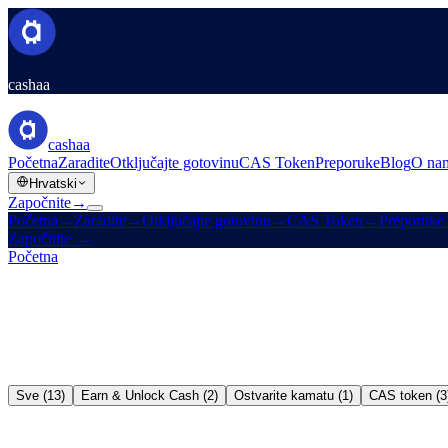
cashaa
cashaa
Početna
Zaradite
Otključajte gotovinu
CAS Token
Preporuke
Blog
O na
Hrvatski
Započnite
→
Početna
→
Zaradite
→
Otključajte gotovinu
→
CAS Token
→
Preporuke
Započnite
→
Početna
/
Blog
Sve (13)
Earn & Unlock Cash (2)
Ostvarite kamatu (1)
CAS token (3
Earn & Unlock Cash
→