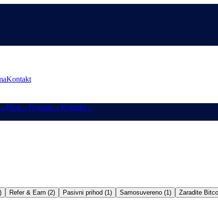
ma
Kontakt
→
Blog
→
O nama
→
Kontakt
→
)
Refer & Earn (2)
Pasivni prihod (1)
Samosuvereno (1)
Zaradite Bitco