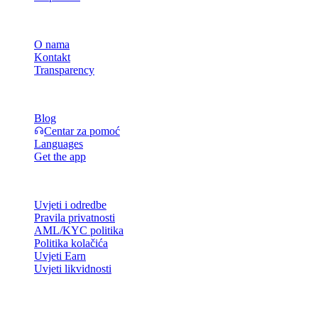
Tvrtka
O nama
Kontakt
Transparency
Resursi
Blog
Centar za pomoć
Languages
Get the app
Pravno
Uvjeti i odredbe
Pravila privatnosti
AML/KYC politika
Politika kolačića
Uvjeti Earn
Uvjeti likvidnosti
Sve ili dio usluga Cashaa novčanika, neke njegove značajke ili neka d
platformi Cashaa i u relevantnim općim uvjetima poslovanja.