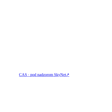
osuđujte i trošite kripto s jednim računom.
CAS · pod nadzorom SkyNet
↗