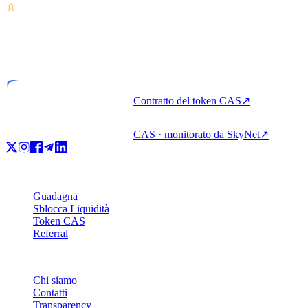
VASP
Entità autorizzata
Contratto del token CAS
↗
CAS · monitorato da SkyNet
↗
Prodotto
Guadagna
Sblocca Liquidità
Token CAS
Referral
Azienda
Chi siamo
Contatti
Transparency