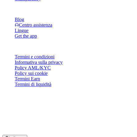
Risorse
Blog
Centro assistenza
Lingue
Get the app
Legale
Termini e condizioni
Informativa sulla privacy
Policy AML/KYC
Policy sui cookie
Termini Earn
Termini di liquidità
Tutti o parte dei servizi del wallet Cashaa, alcune delle loro
funzionalità o alcuni Asset Digitali non sono disponibili in
determinate giurisdizioni, ivi comprese quelle in cui possono trovare
applicazione restrizioni o limitazioni, come indicato sulla Piattaforma
Cashaa e nei termini e condizioni generali pertinenti.
© 2016–2026 Cashaa · Tutti i diritti riservati