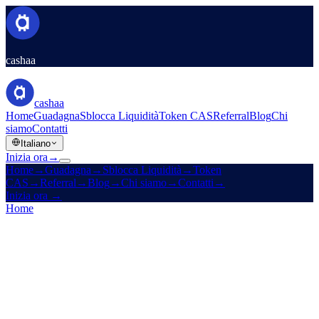
cashaa
cashaa
Home
Guadagna
Sblocca Liquidità
Token CAS
Referral
Blog
Chi
siamo
Contatti
Italiano
Inizia ora
→
Home
→
Guadagna
→
Sblocca Liquidità
→
Token
CAS
→
Referral
→
Blog
→
Chi siamo
→
Contatti
→
Inizia ora
→
Home
/
Azienda
/
Chi siamo