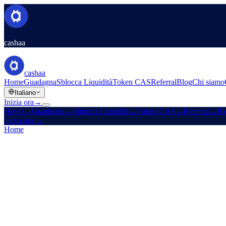
cashaa
cashaa
Home
Guadagna
Sblocca Liquidità
Token CAS
Referral
Blog
Chi siamo
Italiano
Inizia ora
→
Home
→
Guadagna
→
Sblocca Liquidità
→
Token CAS
→
Referral
→
Bl
Inizia ora
→
Home
/
Referral