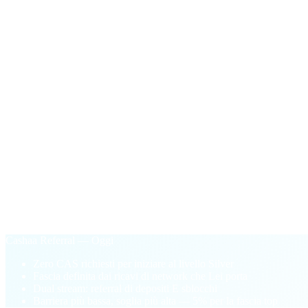
Facilitator Bonus
$100
in CAS
Pagamento una tantum la prima volta che il volume di sblocco 
§ Perché Cashaa Referral
Basato sulle performance.
Non pay-to-play
Vecchio modello di loyalty
Acquisti di Token CAS per sbloccare fasce più alte
Fascia vincolata al saldo del Suo wallet
Unilaterale: solo referral di depositi
Barriera pay-to-play che blocca i nuovi partner
Cashaa Referral — Oggi
Zero CAS richiesti per iniziare al livello Silver
Fascia definita dai ricavi di network che Lei porta
Dual stream: referral di depositi E sblocchi
Barriera più bassa, soglia più alta — 5% per la fascia top