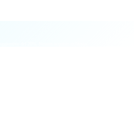
, ecc.
ggiuntivo del 20%. Nessun acquisto richiesto.
a costanza.
u ogni invitato.