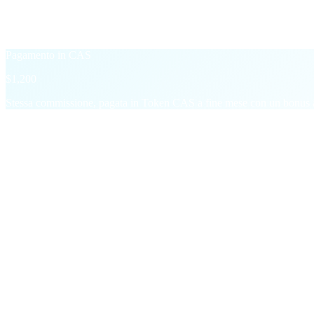
Regolato nell'asset della transazione sottostante — USD, USDT, BTC
+20% CAS Boost
→
Pagamento in CAS
$1,200
Stessa commissione, pagata in Token CAS a fine mese con un bonus a
§ Bonus milestone
Oltre a ogni commissione,
due scatti.
Pagamenti una tantum e ricorrenti che premiano la crescita, non solo l
M01
Primo deposito
$5
in CAS
Per referral che effettua un deposito di $200 o più. Cumulabile s
M02