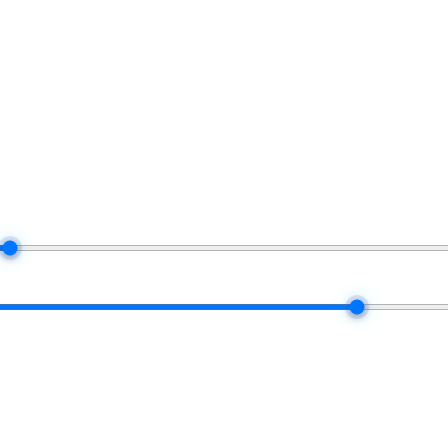
ssa logica usata dalla piattaforma quando ogni mese regola la Sua commis
$100K
50 / 50