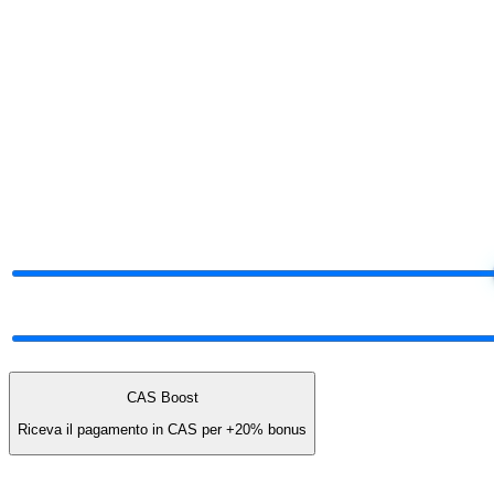
§ Proietti la Sua quota
Faccia i calcoli.
Decida poi.
Sposti i controlli. Fascia e payout si aggiornano in tempo reale — ste
§ Calcolatore commissioni in tempo reale
Trascini i controlli.
Veda la Sua quota.
Total Network Volume
$50K
$5K
$25K
Mix del network
60% earn · 40% sblocco
TUTTO SBLOCCO
CAS Boost
Riceva il pagamento in CAS per
+20%
bonus
Lei guadagna (annuali)