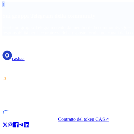
!
Sui gruppi Telegram della community
Esiste un gruppo Telegram creato da membri della community. Questo 
responsabilità per l'accuratezza delle risposte fornite nei canali della
cashaa
cashaa
Fornitore di servizi su cripto-asset — autorizzato in Costa Rica. Guada
VASP
Entità autorizzata
Contratto del token CAS
↗