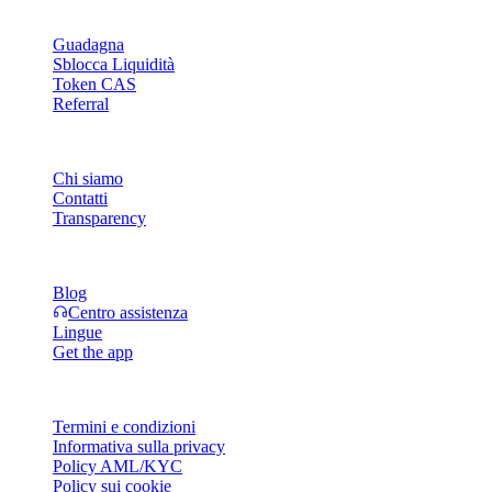
Prodotto
Guadagna
Sblocca Liquidità
Token CAS
Referral
Azienda
Chi siamo
Contatti
Transparency
Risorse
Blog
Centro assistenza
Lingue
Get the app
Legale
Termini e condizioni
Informativa sulla privacy
Policy AML/KYC
Policy sui cookie