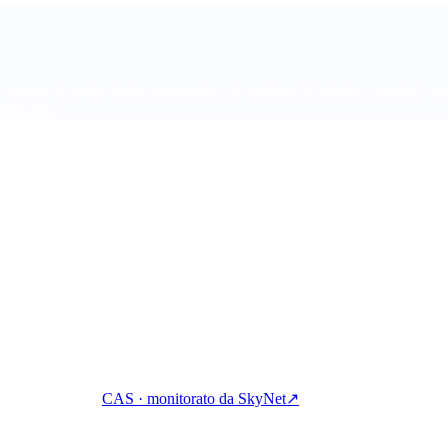
gruppo è gestito dalla community e le opinioni di admin e membri sono
 community.
gni, prestiti e spese in cripto con un unico conto.
CAS · monitorato da SkyNet
↗