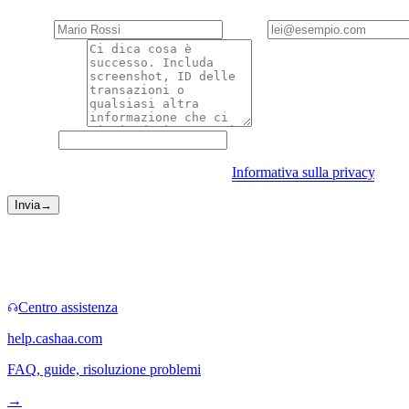
Nome
*
Email
*
Descrizione
*
Sito web
Inviando il messaggio accetta la nostra
Informativa sulla privacy
.
Invia
→
Canali più rapidi
A volte non serve un form.
Centro assistenza
help.cashaa.com
FAQ, guide, risoluzione problemi
→