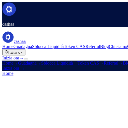
cashaa
cashaa
Home
Guadagna
Sblocca Liquidità
Token CAS
Referral
Blog
Chi siamo
Italiano
Inizia ora
→
Home
→
Guadagna
→
Sblocca Liquidità
→
Token CAS
→
Referral
→
Bl
Inizia ora
→
Home
/
Azienda
/
Contatti
Contatti il supporto
Il Cashaa Customer Support è qui per aiutarLa con tutte le Sue richies