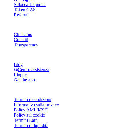
Sblocca Liquidità
Token CAS
Referral
Azienda
Chi siamo
Contatti
Transparency
Risorse
Blog
Centro assistenza
Lingue
Get the app
Legale
Termini e condizioni
Informativa sulla privacy
Policy AML/KYC
Policy sui cookie
Termini Earn
Termini di liquidità