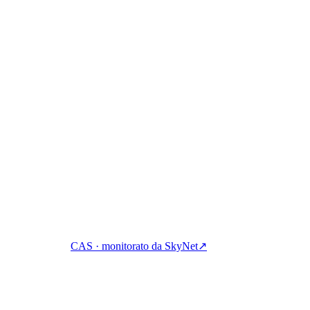
 messages, or contributor identities are shown · refreshed automaticall
gni, prestiti e spese in cripto con un unico conto.
CAS · monitorato da SkyNet
↗