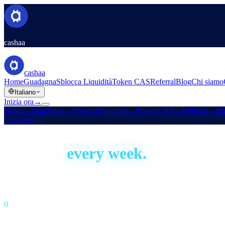
cashaa
cashaa
Home
Guadagna
Sblocca Liquidità
Token CAS
Referral
Blog
Chi siamo
Italiano
Inizia ora
→
Home
→
Guadagna
→
Sblocca Liquidità
→
Token CAS
→
Referral
→
Bl
Inizia ora
→
Built in the open
We ship,
every week.
Cashaa has been building since 2016. This is our development activity
Live · auto-updated daily
Last shipped
23 hours ago
0
Commits · 52 weeks
0