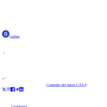
1
%
7
Aggregate activity from our private development org · no code, commit
cashaa
cashaa
Fornitore di servizi su cripto-asset — autorizzato in Costa Rica. Guada
VASP
Entità autorizzata
Contratto del token CAS
↗
Prodotto
Guadagna