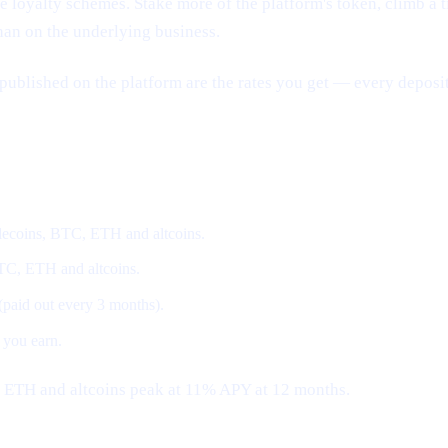
loyalty schemes. Stake more of the platform's token, climb a tier
han on the underlying business.
published on the platform are the rates you get — every deposit
coins, BTC, ETH and altcoins.
BTC, ETH and altcoins.
 (paid out every 3 months).
 you earn.
, ETH and altcoins peak at 11% APY at 12 months.