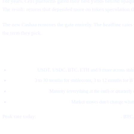
For years, CeFi platforms gated their best yields behind opaque 
The result: returns that depended more on token speculation t
The new Cashaa removes the gate entirely. The headline rates 
the term they pick.
How the new model works
Pick an asset.
USDT, USDC, BTC, ETH and 9 more across stable
Pick a term.
3 to 30 months for stablecoins; 3 to 12 months for 
Pick a payout style.
Maturity (everything at the end) or quarterly
The rate locks at subscription.
Market moves don't change what
Peak rate today:
21% APY on stablecoins at 30 months
. BTC