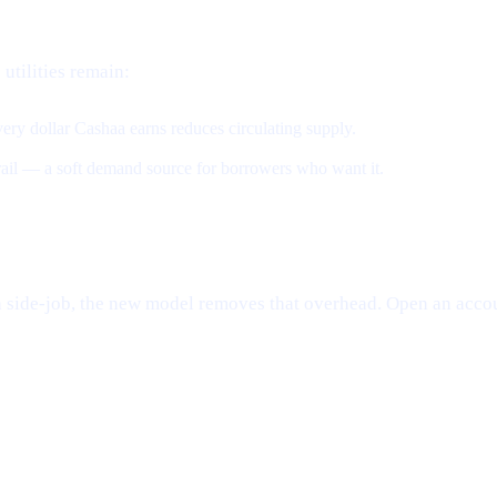
 utilities remain:
ery dollar Cashaa earns reduces circulating supply.
 rail — a soft demand source for borrowers who want it.
e a side-job, the new model removes that overhead. Open an accou