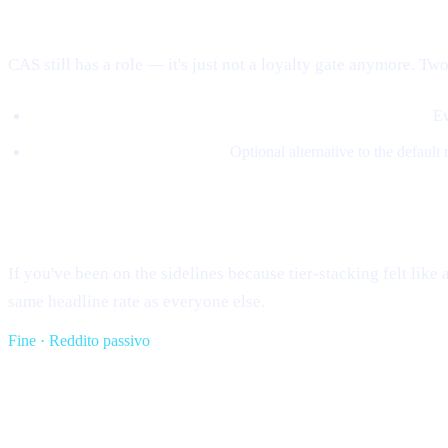
Where CAS fits in now
CAS still has a role — it's just not a loyalty gate anymore. Two
5% of revenue buys CAS on the open market and burns it.
Ev
Loans can be repaid in CAS.
Optional alternative to the default
What this means for you
If you've been on the sidelines because tier-stacking felt lik
same headline rate as everyone else.
Fine · Reddito passivo