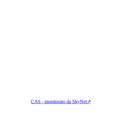
gni, prestiti e spese in cripto con un unico conto.
CAS · monitorato da SkyNet
↗