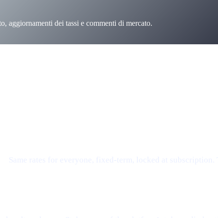
to, aggiornamenti dei tassi e commenti di mercato.
 arrivano presto — il titolo e il riassunto qui sopra sono tradotti.
e.
Same rates for everyone, fixed-term, locked at subscription.