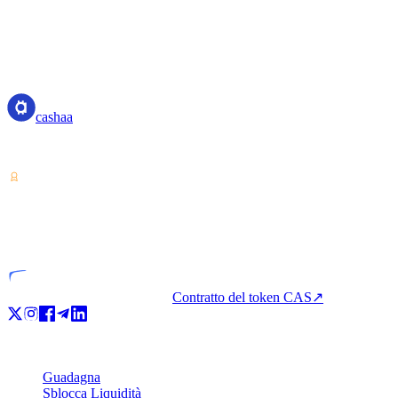
cashaa
cashaa
Fornitore di servizi su cripto-asset — autorizzato in Costa Rica. Guada
VASP
Entità autorizzata
Contratto del token CAS
↗
Prodotto
Guadagna
Sblocca Liquidità