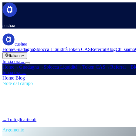
cashaa
cashaa
Home
Guadagna
Sblocca Liquidità
Token CAS
Referral
Blog
Chi siamo
Italiano
Inizia ora
→
Home
→
Guadagna
→
Sblocca Liquidità
→
Token CAS
→
Referral
→
Bl
Inizia ora
→
Home
/
Blog
/
Reddito passivo
Note dal campo
Reddito passivo
Numero 06 · 1 min di lettura
La nuova Cashaa: niente ostacoli, niente to
Labirinti di fedeltà, giochi di livelli, ginnastica di blocco dei token — f
←
Tutti gli articoli
/blog/
the-new-cashaa-no-hoops-no-tokens-just-the-be
Argomento