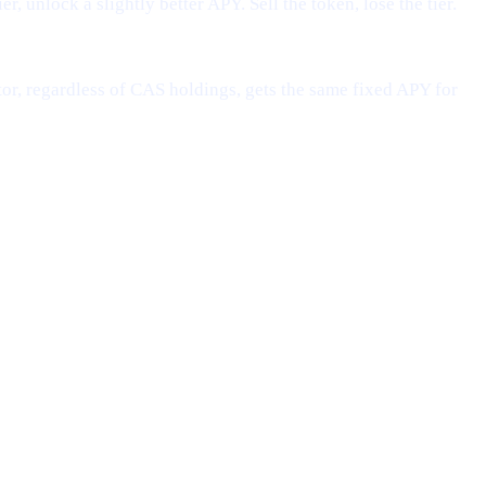
, unlock a slightly better APY. Sell the token, lose the tier.
or, regardless of CAS holdings, gets the same fixed APY for