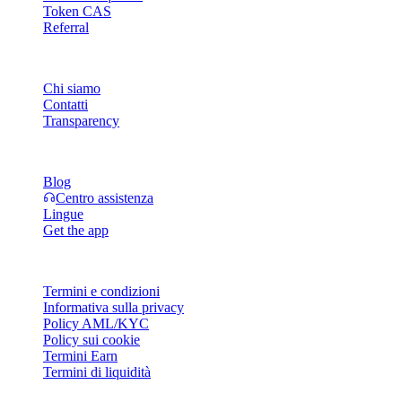
Token CAS
Referral
Azienda
Chi siamo
Contatti
Transparency
Risorse
Blog
Centro assistenza
Lingue
Get the app
Legale
Termini e condizioni
Informativa sulla privacy
Policy AML/KYC
Policy sui cookie
Termini Earn
Termini di liquidità