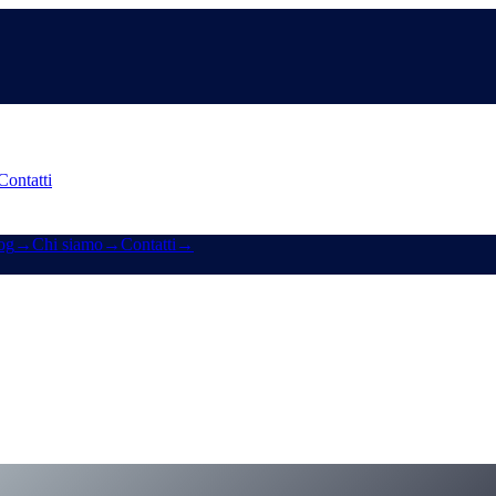
Contatti
og
→
Chi siamo
→
Contatti
→
ken — solo i migliori tassi del CeFi
initi. Stessi tassi per tutti, scadenza fissa, bloccati al momento della sot
st-rates-in-cefi