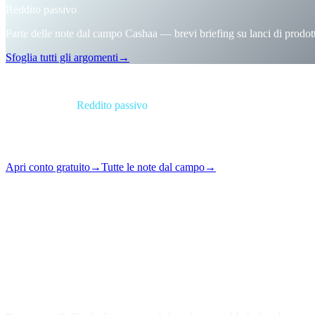
Reddito passivo
Parte delle note dal campo Cashaa — brevi briefing su lanci di prodot
Sfoglia tutti gli argomenti
→
Briefing
Categoria
Reddito passivo
Formato
Nota dal campo
Lettura
1 min
Numero
#06
Apri conto gratuito
→
Tutte le note dal campo
→
i
Questo articolo è disponibile in inglese. Le traduzioni dei testi completi
Loyalty mazes, tier games, token-locking gymnastics — gon
What changed