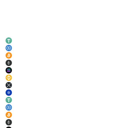
Tassi di punta
USDT
21
%
USDC
21
%
BTC
11
%
ETH
11
%
SOL
11
%
BNB
11
%
XRP
11
%
ADA
11
%
USDT
21
%
USDC
21
%
BTC
11
%
ETH
11
%