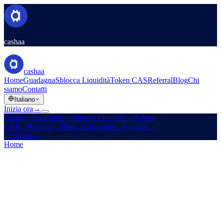
cashaa
cashaa
Home
Guadagna
Sblocca Liquidità
Token CAS
Referral
Blog
Chi
siamo
Contatti
Italiano
Inizia ora
→
Home
→
Guadagna
→
Sblocca Liquidità
→
Token
CAS
→
Referral
→
Blog
→
Chi siamo
→
Contatti
→
Inizia ora
→
Home
/
Prodotti
/
Fixed Deposit