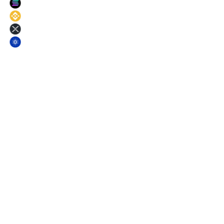
SOL
11
%
BNB
11
%
XRP
11
%
ADA
11
%
§ Termini
Scelga un termine. Blocchi il tasso.
Termini più lunghi rendono di più. Ogni termine prevede un piccolo
bonus di rendimento base in aggiunta all'APR dell'asset.
Breve
3
m
Tasso fisso
Medio
6
m
Tasso fisso