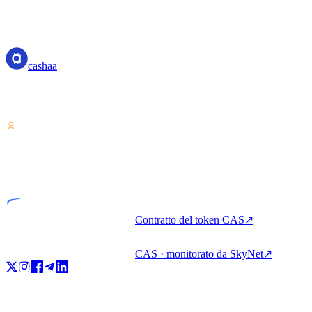
cashaa
cashaa
Fornitore di servizi su cripto-asset — autorizzato in Costa Rica.
Guadagni, prestiti e spese in cripto con un unico conto.
VASP
Entità autorizzata
Contratto del token CAS
↗
CAS · monitorato da SkyNet
↗
Prodotto