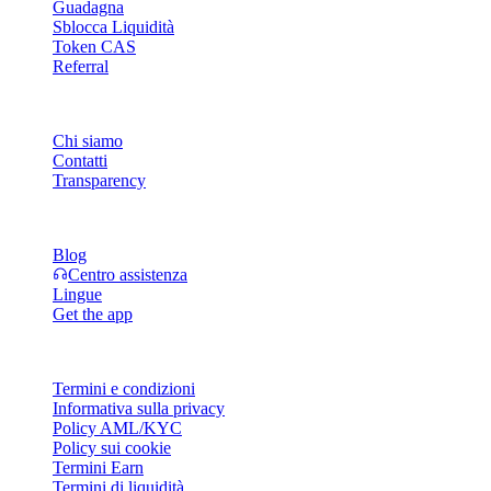
Guadagna
Sblocca Liquidità
Token CAS
Referral
Azienda
Chi siamo
Contatti
Transparency
Risorse
Blog
Centro assistenza
Lingue
Get the app
Legale
Termini e condizioni
Informativa sulla privacy
Policy AML/KYC
Policy sui cookie
Termini Earn
Termini di liquidità